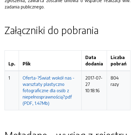
zgłoszenia, zawarta zostanie umowa o wsparcie realizacji ww.
zadania publicznego.
Załączniki do pobrania
Data
Liczba
Lp.
Plik
dodania
pobrań
1
Oferta-?Świat wokół nas -
2017-07-
804
warsztaty plastyczno
27
razy
fotograficzne dla osób z
10:18:16
niepełnosprawnością?.pdf
(PDF, 1.47Mb)