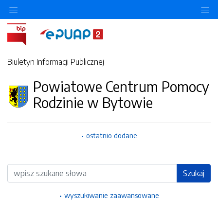
Ukryj/pokaż menu przedmiotowe
Uk
Biuletyn Informacji Publicznej
Powiatowe Centrum Pomocy
Rodzinie w Bytowie
ostatnio dodane
Wyszukiwarka
Szukaj
wyszukiwanie zaawansowane